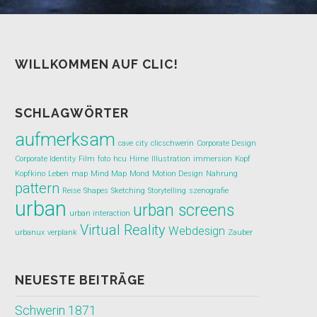
WILLKOMMEN AUF CLIC!
SCHLAGWÖRTER
aufmerksam
cave
city
clicschwerin
Corporate Design
Corporate Identity
Film
foto
hcu
Hirne
Illustration
immersion
Kopf
Kopfkino
Leben
map
Mind Map
Mond
Motion Design
Nahrung
pattern
Reise
Shapes
Sketching
Storytelling
szenografie
urban
urban screens
urban interaction
Virtual Reality
Webdesign
urbanux
verplank
Zauber
NEUESTE BEITRÄGE
Schwerin 1871