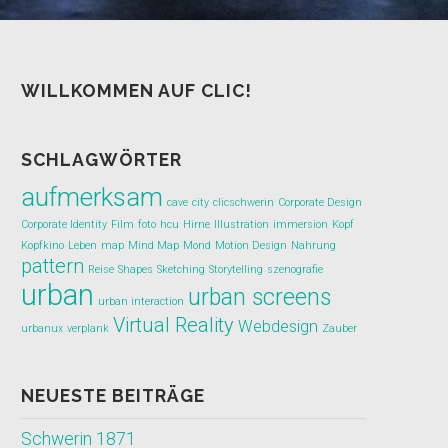
WILLKOMMEN AUF CLIC!
SCHLAGWÖRTER
aufmerksam
cave
city
clicschwerin
Corporate Design
Corporate Identity
Film
foto
hcu
Hirne
Illustration
immersion
Kopf
Kopfkino
Leben
map
Mind Map
Mond
Motion Design
Nahrung
pattern
Reise
Shapes
Sketching
Storytelling
szenografie
urban
urban screens
urban interaction
Virtual Reality
Webdesign
urbanux
verplank
Zauber
NEUESTE BEITRÄGE
Schwerin 1871