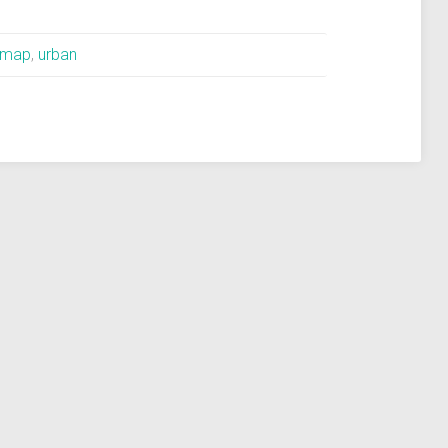
map
,
urban